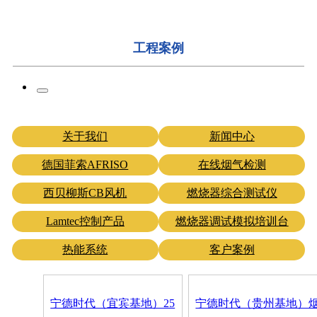
工程案例
关于我们
新闻中心
德国菲索AFRISO
在线烟气检测
西贝柳斯CB风机
燃烧器综合测试仪
Lamtec控制产品
燃烧器调试模拟培训台
热能系统
客户案例
宁德时代（宜宾基地）25
宁德时代（贵州基地）