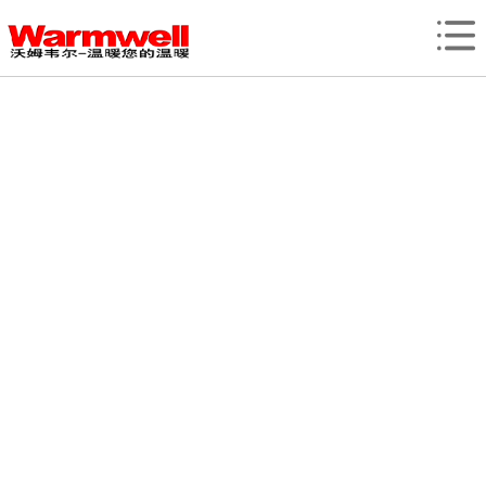
网站首页
产品展示
EPC工程
新闻中心
资质荣誉
客户案例
关于我们