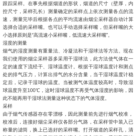
跟踪采样。在事先根据烟道的形状，烟道的尺寸（壁厚，内
控尺寸，采样孔长）测量确定的采样点上依次测量各点的流
速，测量完毕后根据各点的平均流速由烟尘采样器自动计算
选择合适的采样嘴。也可以手动选择采样嘴，但采样嘴的大
小选择原则是“高流速小采样嘴，低流速大采样嘴”。
湿度的测量
烟气的湿度测量有重量法、冷凝法和干湿球法等方法。现在
我们使用的烟尘采样器多采用干湿球法，此方法使气体在一
定的速度下流经干、湿球温度计。根据干湿球温度计和测点
处的排气压力，计算出排气的水分含量，当干湿球温度计稳
定后，记录干湿球的温度。当被测气体温度较高时，导致湿
球温度升至100℃，这时湿球温度不再受气体湿度的影响，因
此不能再用干湿球法测量这种状态下的气体湿度。
采样
由于烟气传感器存在零漂移，因此测量前先进行烟气校准，
校准后，连接好烟尘采样仪各部分气路，在采样管中装入已
称量的滤筒，换上已选好的采样嘴。打开烟道的采样孔，清