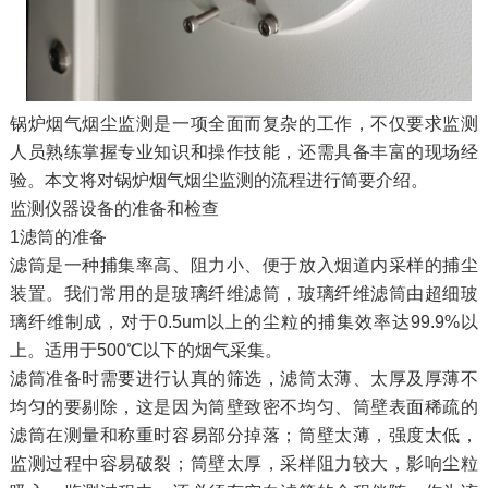
锅炉烟气烟尘监测是一项全面而复杂的工作，不仅要求监测
人员熟练掌握专业知识和操作技能，还需具备丰富的现场经
验。本文将对锅炉烟气烟尘监测的流程进行简要介绍。
监测仪器设备的准备和检查
1滤筒的准备
滤筒是一种捕集率高、阻力小、便于放入烟道内采样的捕尘
装置。我们常用的是玻璃纤维滤筒，玻璃纤维滤筒由超细玻
璃纤维制成，对于0.5um以上的尘粒的捕集效率达99.9%以
上。适用于500℃以下的烟气采集。
滤筒准备时需要进行认真的筛选，滤筒太薄、太厚及厚薄不
均匀的要剔除，这是因为筒壁致密不均匀、筒壁表面稀疏的
滤筒在测量和称重时容易部分掉落；筒壁太薄，强度太低，
监测过程中容易破裂；筒壁太厚，采样阻力较大，影响尘粒