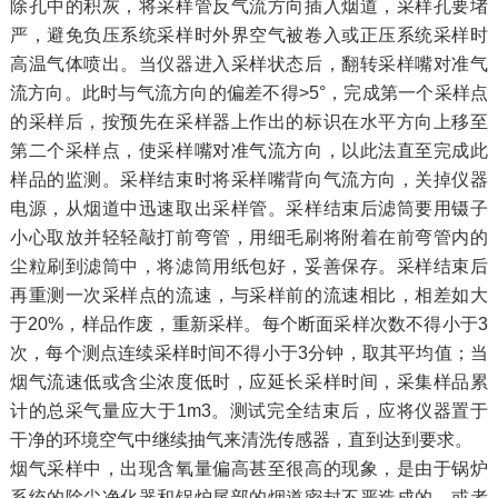
除孔中的积灰，将采样管反气流方向插入烟道，采样孔要堵
严，避免负压系统采样时外界空气被卷入或正压系统采样时
高温气体喷出。当仪器进入采样状态后，翻转采样嘴对准气
流方向。此时与气流方向的偏差不得>5°，完成第一个采样点
的采样后，按预先在采样器上作出的标识在水平方向上移至
第二个采样点，使采样嘴对准气流方向，以此法直至完成此
样品的监测。采样结束时将采样嘴背向气流方向，关掉仪器
电源，从烟道中迅速取出采样管。采样结束后滤筒要用镊子
小心取放并轻轻敲打前弯管，用细毛刷将附着在前弯管内的
尘粒刷到滤筒中，将滤筒用纸包好，妥善保存。采样结束后
再重测一次采样点的流速，与采样前的流速相比，相差如大
于20%，样品作废，重新采样。每个断面采样次数不得小于3
次，每个测点连续采样时间不得小于3分钟，取其平均值；当
烟气流速低或含尘浓度低时，应延长采样时间，采集样品累
计的总采气量应大于1m3。测试完全结束后，应将仪器置于
干净的环境空气中继续抽气来清洗传感器，直到达到要求。
烟气采样中，出现含氧量偏高甚至很高的现象，是由于锅炉
系统的除尘净化器和锅炉尾部的烟道密封不严造成的，或者