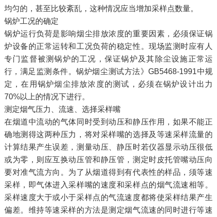
均匀的，甚至比较紊乱，这种情况应当增加采样点数量。
锅炉工况的确定
锅炉运行负荷是影响烟尘排放浓度的重要因素，必须保证锅
炉设备的正常运转和工况负荷的稳定性。现场监测时应有人
专门监督被测锅炉的工况，保证锅炉及其除尘设施正常运
行，满足监测条件。锅炉烟尘测试方法》GB5468-1991中规
定，在用锅炉烟尘排放浓度的测试，必须在锅炉设计出力
70%以上的情况下进行。
测定烟气压力、流速、选择采样嘴
在烟道中流动的气体同时受到动压和静压作用，如果不能正
确地测得这两种压力，将对采样嘴的选择及等速采样流量的
计算结果产生误差，测量动压、静压时若仪器显示动压很低
或为零，则应互换动压管和静压管，测定时皮托管嘴动压向
要对准气流方向。为了从烟道得到有代表性的样品，须等速
采样，即气体进入采样嘴的速度和采样点的烟气流速相等。
采样速度大于或小于采样点的气流速度都将使采样结果产生
偏差。维持等速采样的方法是测定烟气流速的同时进行等速