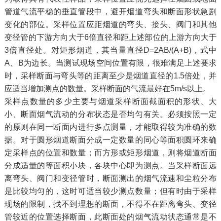
管道气流平稳的垂直管段中，避开烟道弯头和断面形状急剧
变化的部位。采样位置应距烟道的弯头、接头、阀门和其他
变径管的下游方向大于6倍直径和距上述部位的上游方向大于
3倍直径处。对矩形烟道，其当量直径D=2AB/(A+B)，式中
A、B为边长。当测试现场空间位置有限，很难满足上述要求
时，采样断面与弯头等的距离至少是烟道直径的1.5倍处，并
应适当增加测点的数量。采样断面的气流最好在5m/s以上。
采样点数量的多少主要与烟道采样断面截面积的形状、大
小、断面烟气流动的分布状态是否均匀有关。必须按照一定
的原则在同一断面内进行多点测量，才能取得较为准确的数
据。对于圆形烟道断面分成一定数量的同心等面积圆环来确
定采样点的位置和数量；而方形或矩形烟道，则将烟道断面
分成适量的等面积小块，各块中心即为测点。当采样断面远
离弯头、阀门和变径管时，断面测出的烟气流速和尘粒分布
是比较均匀的，这时可适当较少测点数量；但有时由于采样
现场的限制，找不到理想的断面，不得不在距离弯头、变径
管较近的位置选择断面，此断面处的烟气流动状态通常是不