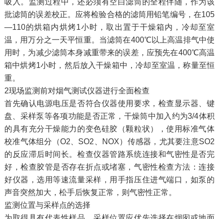
吸入。监测过程中，还必须有空白滤筒的全程伴随，作为该
批滤筒的误差校正。应将检验合格的滤筒用铅笔编号，在105
—110的烘箱内烘烤1小时，取出置于干燥箱内，冷却至室
温，用万分之一天平恒重。当滤筒在400℃以上高温排气中使
用时，为减少滤筒本身减重带来的误差，应预先在400℃高温
箱中烘烤1小时，然后放入干燥箱中，冷却至室温，称量至恒
重。
2现场监测前对烟气测试仪器进行全面检查
首先确认电源电压是否符合仪器使用要求，检查显示器、键
盘、采样泵等各项功能是否正常，干燥筒中加入约为3/4体积
的具有充分干燥能力的变色硅胶（颗粒状），使用标准气体
校准气体组分（O2、SO2、NOX）传感器，尤其要注意SO2
的反应滞后时间长。检查仪器管路系统连接和气密性是否完
好，检查胶管是否存在折点或堵塞，气密性检查方法：连接
好仪器，选用等速流量采样，用手指压住进气端口，如泵的
声音突然加大，松手后恢复正常，则气密性正常。
监测位置与采样点的选择
为取得具有代表性样品，采样位置应优先选择在烟囱或地面