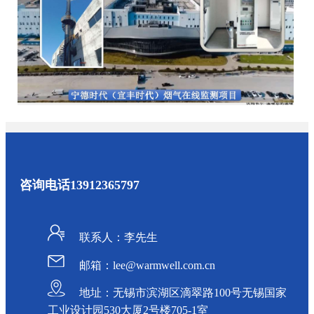
咨询电话
13912365797
联系人：李先生
邮箱：lee@warmwell.com.cn
地址：无锡市滨湖区滴翠路100号无锡国家
工业设计园530大厦2号楼705-1室