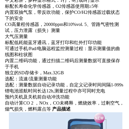
中文彩屏，多种显示格式：1行，4行或8行显示
标配长寿命化学传感器，O2传感器使用期≥5年
内置双抽气泵，带反吹功能，保护CO/H2传感器过载状态
下的安全
CO高量程传感器，20000ppm和10%vol. 5、管路气密性测
试，压力泄露（损失）测量
大气压测量
标配低耗能蓝牙通讯，蓝牙打印和红外打印功能
可通过手机/Pad/电脑远程监控测量过程：显示测量值的曲
线图和柱状图
内置二维码功能，通过扫描二维码后测量数据可直接保存
于手机
独立的SD存储卡，Max.32GB
选配：流速/流量测量功能
选配：测量数据自动记录功能，自定义记录时间间隔1-999s
锂电池巡航时间长达12h,测量过程中亦可同时充电
预约关机及关机前自动冲洗功能
自动计算CO 2 ，NOx，CO未稀释，燃烧效率，过剩空气，
烟气损失，燃料露点等
产品描述